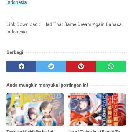
Indonesia
Link Download : I Had That Same Dream Again Bahasa
Indonesia
Berbagi
Anda mungkin menyukai postingan ini
Tsuki ga Michibiku Isekai
I’m a VTuber but I Forgot To