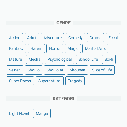
GENRE
Action
Adult
Adventure
Comedy
Drama
Ecchi
Fantasy
Harem
Horror
Magic
Martial Arts
Mature
Mecha
Psychological
School Life
Sci-fi
Seinen
Shoujo
Shoujo Ai
Shounen
Slice of Life
Super Power
Supernatural
Tragedy
KATEGORI
Light Novel
Manga