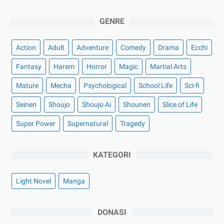
GENRE
Action
Adult
Adventure
Comedy
Drama
Ecchi
Fantasy
Harem
Horror
Magic
Martial Arts
Mature
Mecha
Psychological
School Life
Sci-fi
Seinen
Shoujo
Shoujo Ai
Shounen
Slice of Life
Super Power
Supernatural
Tragedy
KATEGORI
Light Novel
Manga
DONASI