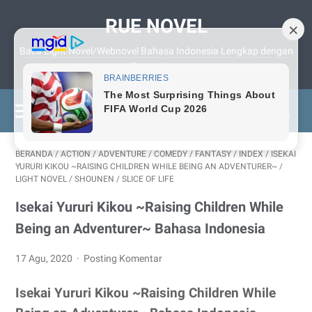
RUE NOVEL
Baca Light Novel/Webnovel Bahasa Indonesia Lengkap dengan
Illustrasinya
BERANDA
/
ACTION
/
ADVENTURE
/
COMEDY
/
FANTASY
/
INDEX
/
ISEKAI
YURURI KIKOU ~RAISING CHILDREN WHILE BEING AN ADVENTURER~
/
LIGHT NOVEL
/
SHOUNEN
/
SLICE OF LIFE
Isekai Yururi Kikou ~Raising Children While
Being an Adventurer~ Bahasa Indonesia
17 Agu, 2020
Posting Komentar
Isekai Yururi Kikou ~Raising Children While