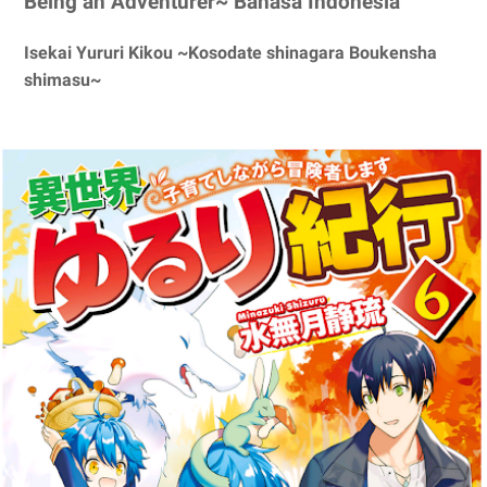
Being an Adventurer~ Bahasa Indonesia
Isekai Yururi Kikou ~Kosodate shinagara Boukensha
shimasu~