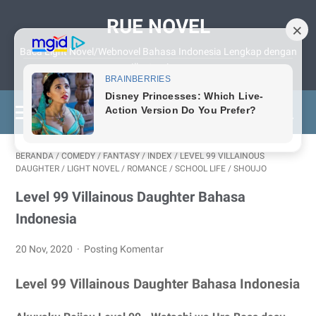
RUE NOVEL
Baca Light Novel/Webnovel Bahasa Indonesia Lengkap dengan
Illustrasinya
BERANDA
/
COMEDY
/
FANTASY
/
INDEX
/
LEVEL 99 VILLAINOUS
DAUGHTER
/
LIGHT NOVEL
/
ROMANCE
/
SCHOOL LIFE
/
SHOUJO
Level 99 Villainous Daughter Bahasa
Indonesia
20 Nov, 2020
Posting Komentar
Level 99 Villainous Daughter Bahasa Indonesia