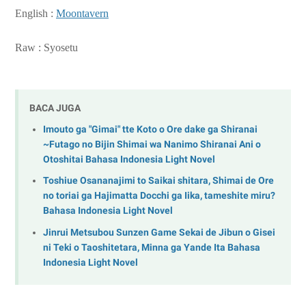
English :
Moontavern
Raw : Syosetu
BACA JUGA
Imouto ga "Gimai" tte Koto o Ore dake ga Shiranai
~Futago no Bijin Shimai wa Nanimo Shiranai Ani o
Otoshitai Bahasa Indonesia Light Novel
Toshiue Osananajimi to Saikai shitara, Shimai de Ore
no toriai ga Hajimatta Docchi ga Iika, tameshite miru?
Bahasa Indonesia Light Novel
Jinrui Metsubou Sunzen Game Sekai de Jibun o Gisei
ni Teki o Taoshitetara, Minna ga Yande Ita Bahasa
Indonesia Light Novel