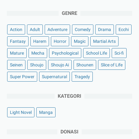
GENRE
Action
Adult
Adventure
Comedy
Drama
Ecchi
Fantasy
Harem
Horror
Magic
Martial Arts
Mature
Mecha
Psychological
School Life
Sci-fi
Seinen
Shoujo
Shoujo Ai
Shounen
Slice of Life
Super Power
Supernatural
Tragedy
KATEGORI
Light Novel
Manga
DONASI