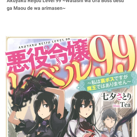
Akuyaku Reijou Level 99 ~Watashi wa Ura Boss desu
ga Maou de wa arimasen~