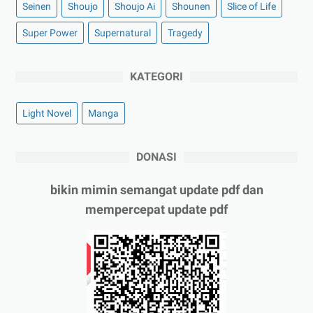
Seinen
Shoujo
Shoujo Ai
Shounen
Slice of Life
Super Power
Supernatural
Tragedy
KATEGORI
Light Novel
Manga
DONASI
bikin mimin semangat update pdf dan
mempercepat update pdf