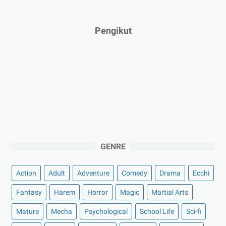
Pengikut
GENRE
Action
Adult
Adventure
Comedy
Drama
Ecchi
Fantasy
Harem
Horror
Magic
Martial Arts
Mature
Mecha
Psychological
School Life
Sci-fi