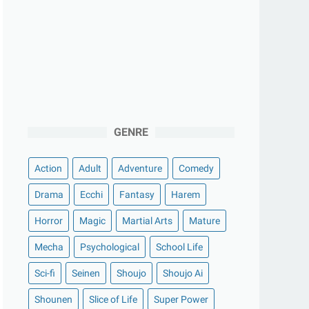
GENRE
Action
Adult
Adventure
Comedy
Drama
Ecchi
Fantasy
Harem
Horror
Magic
Martial Arts
Mature
Mecha
Psychological
School Life
Sci-fi
Seinen
Shoujo
Shoujo Ai
Shounen
Slice of Life
Super Power