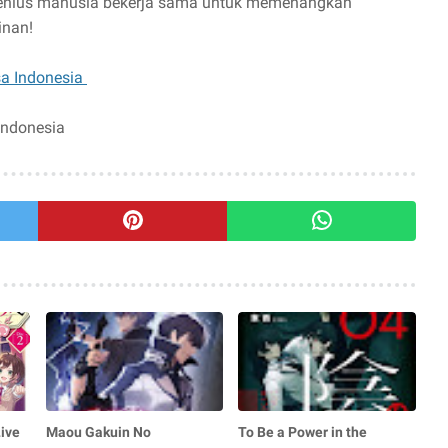
i jenius manusia bekerja sama untuk memenangkan
inan!
sa Indonesia
Indonesia
ive
Maou Gakuin No
To Be a Power in the