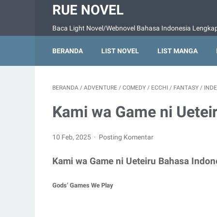
RUE NOVEL
Baca Light Novel/Webnovel Bahasa Indonesia Lengkap 
BERANDA
LIST NOVEL
LIST MANGA
BERANDA
/
ADVENTURE
/
COMEDY
/
ECCHI
/
FANTASY
/
IND
Kami wa Game ni Uetei
10 Feb, 2025
Posting Komentar
Kami wa Game ni Ueteiru Bahasa Indon
Gods’ Games We Play