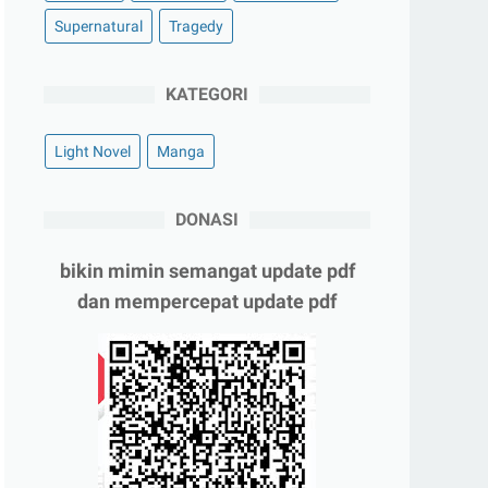
Supernatural
Tragedy
KATEGORI
Light Novel
Manga
DONASI
bikin mimin semangat update pdf
dan mempercepat update pdf