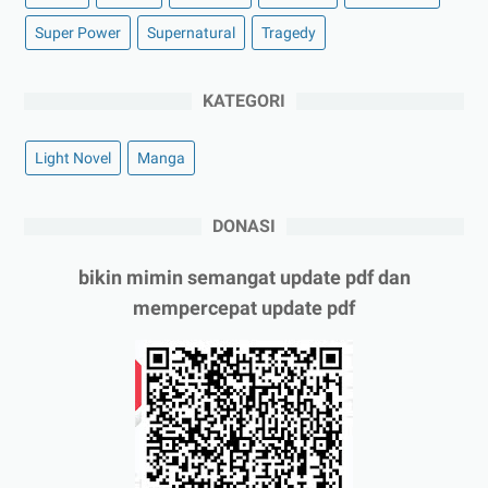
Super Power
Supernatural
Tragedy
KATEGORI
Light Novel
Manga
DONASI
bikin mimin semangat update pdf dan
mempercepat update pdf