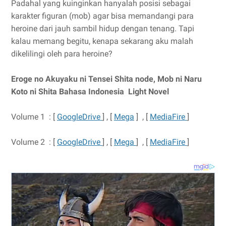
Padahal yang kuinginkan hanyalah posisi sebagai
karakter figuran (mob) agar bisa memandangi para
heroine dari jauh sambil hidup dengan tenang. Tapi
kalau memang begitu, kenapa sekarang aku malah
dikelilingi oleh para heroine?
Eroge no Akuyaku ni Tensei Shita node, Mob ni Naru
Koto ni Shita Bahasa Indonesia Light Novel
Volume 1 : [
GoogleDrive
] , [
Mega
] , [
MediaFire
]
Volume 2 : [
GoogleDrive
] , [
Mega
] , [
MediaFire
]