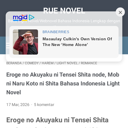
RUE NOVEL
Baca Light Novel/Webnovel Bahasa Indonesia Lengkap dengan
Illustrasinya
BERANDA
/
COMEDY
/
HAREM
/
LIGHT NOVEL
/
ROMANCE
Eroge no Akuyaku ni Tensei Shita node, Mob
ni Naru Koto ni Shita Bahasa Indonesia Light
Novel
17 Mar, 2026
5 komentar
Eroge no Akuyaku ni Tensei Shita