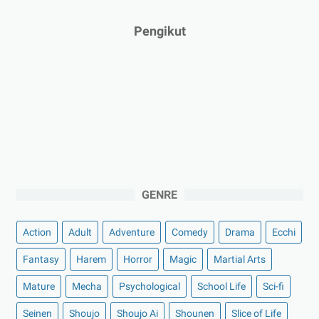
Pengikut
GENRE
Action
Adult
Adventure
Comedy
Drama
Ecchi
Fantasy
Harem
Horror
Magic
Martial Arts
Mature
Mecha
Psychological
School Life
Sci-fi
Seinen
Shoujo
Shoujo Ai
Shounen
Slice of Life