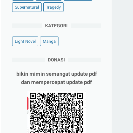
Supernatural
Tragedy
KATEGORI
Light Novel
Manga
DONASI
bikin mimin semangat update pdf
dan mempercepat update pdf