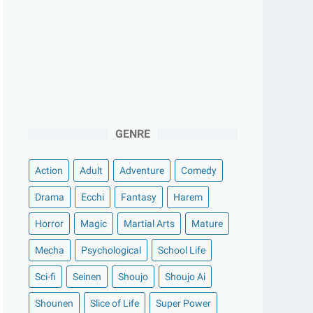
GENRE
Action
Adult
Adventure
Comedy
Drama
Ecchi
Fantasy
Harem
Horror
Magic
Martial Arts
Mature
Mecha
Psychological
School Life
Sci-fi
Seinen
Shoujo
Shoujo Ai
Shounen
Slice of Life
Super Power