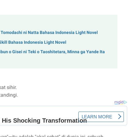
 Tomodachi ni Natta Bahasa Indonesia Light Novel
 Skill Bahasa Indonesia Light Novel
un o Gisei ni Teki o Taoshitetara, Minna ga Yande Ita
at sihir.
tandingi.
n"—itu adalah "akal sehat" di dunia ini, sebuah