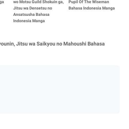
ga
wo Motsu Guild Shokuin ga,
Pupil Of The Wiseman
Jitsu wa Densetsu no
Bahasa Indonesia Manga
Ansatsusha Bahasa
Indonesia Manga
younin, Jitsu wa Saikyou no Mahoushi Bahasa