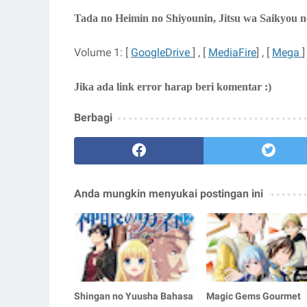
Tada no Heimin no Shiyounin, Jitsu wa Saikyou 
Volume 1: [
GoogleDrive
] , [
MediaFire
] , [
Mega
]
Jika ada link error harap beri komentar :)
Berbagi
Anda mungkin menyukai postingan ini
Shingan no Yuusha Bahasa
Magic Gems Gourmet